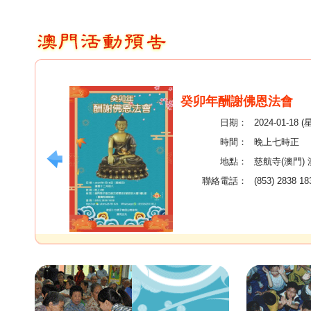
癸卯年酬謝佛恩法會
日期：
2024-01-18 
時間：
晚上七時正
地點：
慈航寺(澳門)
聯絡電話：
(853) 2838 18